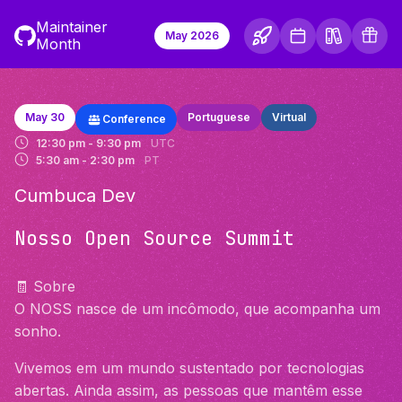
Maintainer
May 2026
Month
May 30
Portuguese
Virtual
Conference
12:30 pm - 9:30 pm
UTC
5:30 am - 2:30 pm
PT
Cumbuca Dev
Nosso Open Source Summit
🧾 Sobre
O NOSS nasce de um incômodo, que acompanha um
sonho.
Vivemos em um mundo sustentado por tecnologias
abertas. Ainda assim, as pessoas que mantêm esse