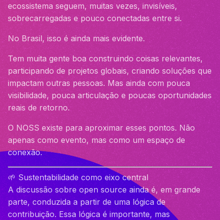
ecossistema seguem, muitas vezes, invisíveis,
sobrecarregadas e pouco conectadas entre si.
No Brasil, isso é ainda mais evidente.
Tem muita gente boa construindo coisas relevantes,
participando de projetos globais, criando soluções que
impactam outras pessoas. Mas ainda com pouca
visibilidade, pouca articulação e poucas oportunidades
reais de retorno.
O NOSS existe para aproximar esses pontos. Não
apenas como evento, mas como um espaço de
conexão.
🌱 Sustentabilidade como eixo central
A discussão sobre open source ainda é, em grande
parte, conduzida a partir de uma lógica de
contribuição. Essa lógica é importante, mas