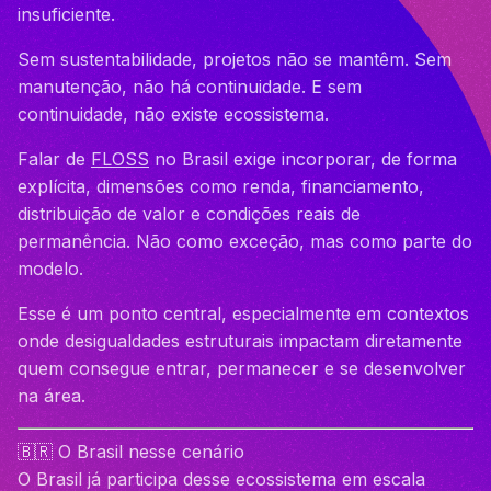
insuficiente.
Sem sustentabilidade, projetos não se mantêm. Sem
manutenção, não há continuidade. E sem
continuidade, não existe ecossistema.
Falar de
FLOSS
no Brasil exige incorporar, de forma
explícita, dimensões como renda, financiamento,
distribuição de valor e condições reais de
permanência. Não como exceção, mas como parte do
modelo.
Esse é um ponto central, especialmente em contextos
onde desigualdades estruturais impactam diretamente
quem consegue entrar, permanecer e se desenvolver
na área.
🇧🇷 O Brasil nesse cenário
O Brasil já participa desse ecossistema em escala